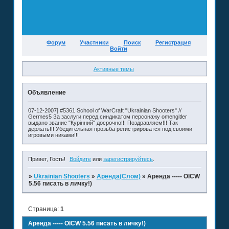
Форум
Участники
Поиск
Регистрация
Войти
Активные темы
Объявление
07-12-2007] #5361 School of WarCraft "Ukrainian Shooters" //
Germes5 За заслуги перед синдикатом персонажу omengitler
выдано звание "Курінний" досрочно!!! Поздравляем!!! Так
держать!!! Убедительная прозьба регистрироватся под своими
игровыми никами!!!
Привет, Гость!
Войдите
или
зарегистрируйтесь
.
»
Ukrainian Shooters
»
Аренда(Слом)
»
Аренда ----- OICW
5.56 писать в личку!)
Страница:
1
Аренда ----- OICW 5.56 писать в личку!)