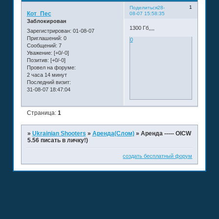
1
Поделиться
28-
Кот_Пес
08-07 15:58:35
Заблокирован
1300 Гб,,,,
Зарегистрирован
: 01-08-07
Приглашений:
0
0
Сообщений:
7
Уважение:
[+0/-0]
Позитив:
[+0/-0]
Провел на форуме:
2 часа 14 минут
Последний визит:
31-08-07 18:47:04
Страница:
1
»
Ukrainian Shooters
»
Аренда(Слом)
»
Аренда ----- OICW
5.56 писать в личку!)
создать бесплатный форум