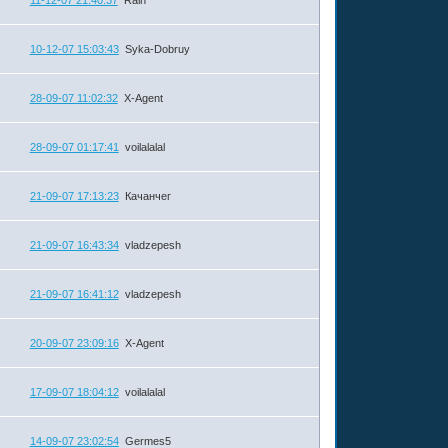
10-12-07 15:03:43
Syka-Dobruy
28-09-07 11:02:32
X-Agent
28-09-07 01:17:41
voilalalal
21-09-07 17:13:23
Качанчег
21-09-07 16:43:34
vladzepesh
21-09-07 16:41:12
vladzepesh
20-09-07 23:09:16
X-Agent
17-09-07 18:04:12
voilalalal
14-09-07 23:02:54
Germes5