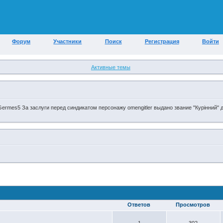
Форум
Участники
Поиск
Регистрация
Войти
Активные темы
// Germes5 За заслуги перед синдикатом персонажу omengitler выдано звание "Курінний" 
Ответов
Просмотров
1
302