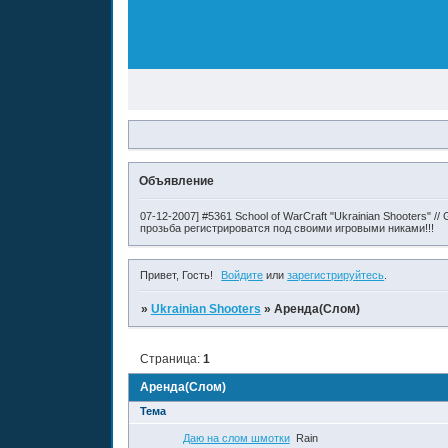
Объявление
07-12-2007] #5361 School of WarCraft "Ukrainian Shooters" 
прозьба регистрироватся под своими игровыми никами!!!
Привет, Гость!
Войдите
или
зарегистрируйтесь
.
»
Ukrainian Shooters
»
Аренда(Слом)
Страница:
1
Аренда(Слом)
Тема
Даю на слом шмотки
Rain