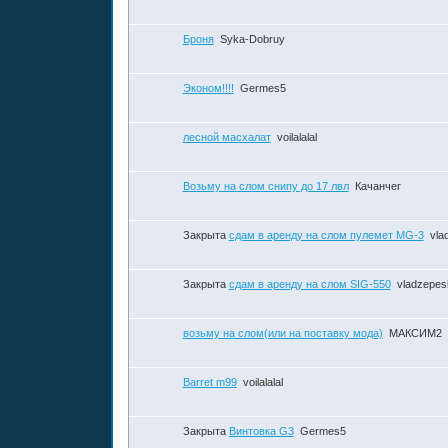
Броня
Syka-Dobruy
Эконом!!!!
Germes5
лесной масхалат
voilalalal
Возьму на слом снипу до 17 лвл
Качанчег
Закрыта
сдам в аренду на слом пулемет MG-3
vla
Закрыта
сдам в аренду на слом SIG-550
vladzepes
возьму на слом(или на поставку мода)
МАКСИМ2
Barret m99
voilalalal
Закрыта
Винтовка G3
Germes5