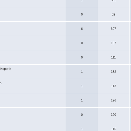
0
82
6
307
0
157
0
111
dzepesh
1
132
h
1
113
1
126
0
120
1
116