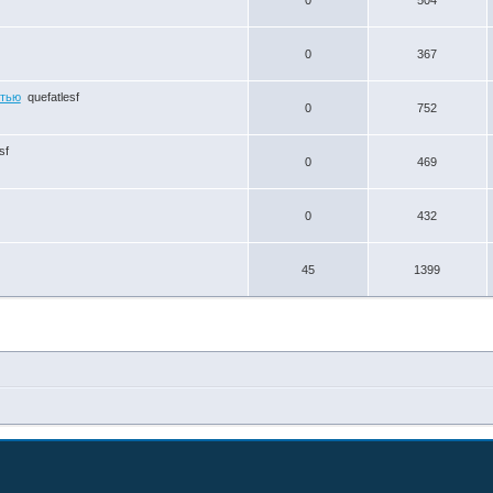
0
367
етью
quefatlesf
0
752
sf
0
469
0
432
45
1399