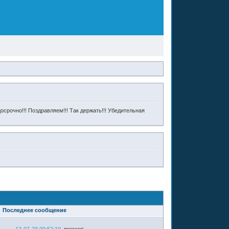
досрочно!!! Поздравляем!!! Так держать!!! Убедительная
Последнее сообщение
12-07-23 00:52:10
presreri