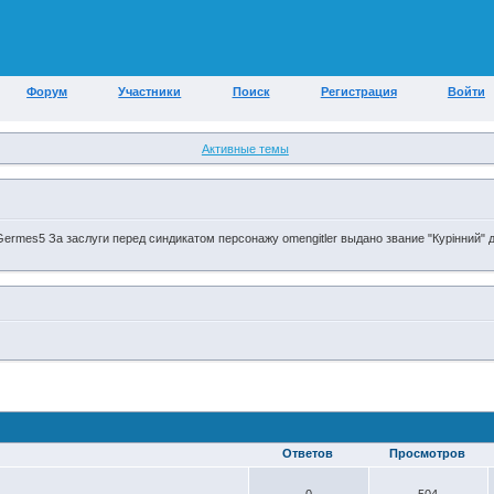
Форум
Участники
Поиск
Регистрация
Войти
Активные темы
// Germes5 За заслуги перед синдикатом персонажу omengitler выдано звание "Курінний" 
Ответов
Просмотров
0
504