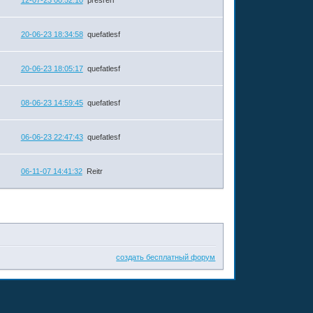
20-06-23 18:34:58
quefatlesf
20-06-23 18:05:17
quefatlesf
08-06-23 14:59:45
quefatlesf
06-06-23 22:47:43
quefatlesf
06-11-07 14:41:32
Reitr
создать бесплатный форум