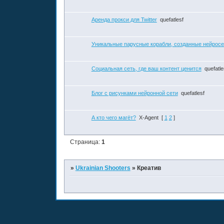
Аренда прокси для Twitter
quefatlesf
Уникальные парусные корабли, созданные нейрос
Социальная сеть, где ваш контент ценится
quefatle
Блог с рисунками нейронной сети
quefatlesf
А кто чего магёт?
X-Agent
[
1
2
]
Страница:
1
»
Ukrainian Shooters
»
Креатив