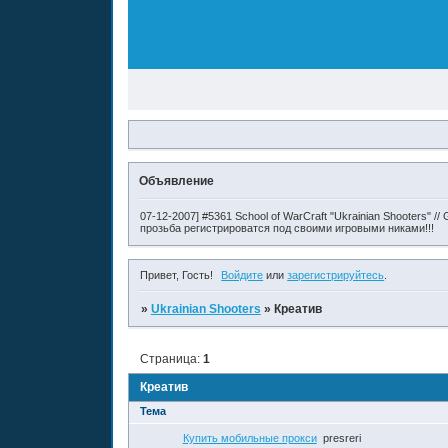
Объявление
07-12-2007] #5361 School of WarCraft "Ukrainian Shooters" 
прозьба регистрироватся под своими игровыми никами!!!
Привет, Гость!
Войдите
или
зарегистрируйтесь
.
»
Ukrainian Shooters
»
Креатив
Страница:
1
Креатив
Тема
Купить мобильные прокси
presreri